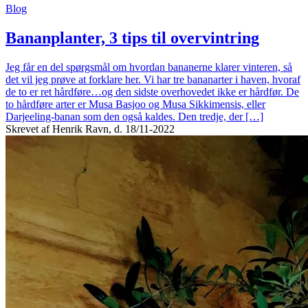
Blog
Bananplanter, 3 tips til overvintring
Jeg får en del spørgsmål om hvordan bananerne klarer vinteren, så
det vil jeg prøve at forklare her. Vi har tre bananarter i haven, hvoraf
de to er ret hårdføre…og den sidste overhovedet ikke er hårdfør. De
to hårdføre arter er Musa Basjoo og Musa Sikkimensis, eller
Darjeeling-banan som den også kaldes. Den tredje, der […]
Skrevet af Henrik Ravn, d. 18/11-2022