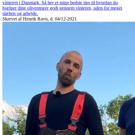
vinteren i Danmark. Så her er mine bedste tips til hvordan du
hjælper dine oliventræer godt gennem vinteren, uden for meget
slæben og arbejde.
Skrevet af Henrik Ravn, d. 04/12-2021