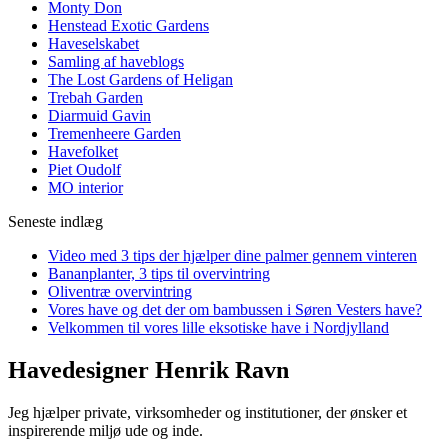
Monty Don
Henstead Exotic Gardens
Haveselskabet
Samling af haveblogs
The Lost Gardens of Heligan
Trebah Garden
Diarmuid Gavin
Tremenheere Garden
Havefolket
Piet Oudolf
MO interior
Seneste indlæg
Video med 3 tips der hjælper dine palmer gennem vinteren
Bananplanter, 3 tips til overvintring
Oliventræ overvintring
Vores have og det der om bambussen i Søren Vesters have?
Velkommen til vores lille eksotiske have i Nordjylland
Havedesigner Henrik Ravn
Jeg hjælper private, virksomheder og institutioner, der ønsker et
inspirerende miljø ude og inde.