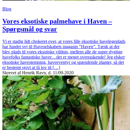
Blog
Vores eksotiske palmehave i Haven –
Spørgsmål og svar
Vi er stadig lidt chokeret over, at vores lille eksotiske havelegeplads
har fundet vej til Haveselskabets magasin “Haven”. Tænk at der
blev plads til vores eksotiske vildnis, mellem alle de super dygtige
havefolks fantastiske haver…det er meget overraskende! Jeg elsker
eksotiske havestemning, haveeventyr og spændende planter, så det
er bestemt sjovt at få lov til […]
Skrevet af Henrik Ravn, d. 11/09-2020