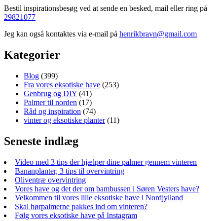
Bestil inspirationsbesøg ved at sende en besked, mail eller ring på
29821077
Jeg kan også kontaktes via e-mail på
henrikbravn@gmail.com
Kategorier
Blog
(399)
Fra vores eksotiske have
(253)
Genbrug og DIY
(41)
Palmer til norden
(17)
Råd og inspiration
(74)
vinter og eksotiske planter
(11)
Seneste indlæg
Video med 3 tips der hjælper dine palmer gennem vinteren
Bananplanter, 3 tips til overvintring
Oliventræ overvintring
Vores have og det der om bambussen i Søren Vesters have?
Velkommen til vores lille eksotiske have i Nordjylland
Skal hørpalmerne pakkes ind om vinteren?
Følg vores eksotiske have på Instagram