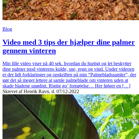
Blog
Video med 3 tips der hjælper dine palmer
gennem vinteren
Min lille video viser på 40 sek. hvordan du hurtigt og let beskytter
dine palmer mod vinterens kulde, sne, regn og vind. Under videoen
er der lidt forklaringer og opskriften på min “Palmebladssamler”, der
gør det så meget lettere at samle palmeblade om vinteren uden at
skade bladene unødigt. Rigtig go’ fornøjelse… Her følger en […]
Skrevet af Henrik Ravn, d. 07/12-2022