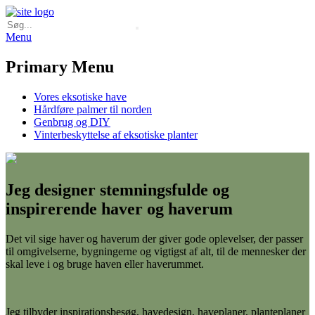
Menu
Primary Menu
Vores eksotiske have
Hårdføre palmer til norden
Genbrug og DIY
Vinterbeskyttelse af eksotiske planter
Jeg designer stemningsfulde og
inspirerende haver og haverum
Det vil sige haver og haverum der giver gode oplevelser, der passer
til omgivelserne, bygningerne og vigtigst af alt, til de mennesker der
skal leve i og bruge haven eller haverummet.
Jeg tilbyder inspirationsbesøg, havedesign, haveplaner, planteplaner