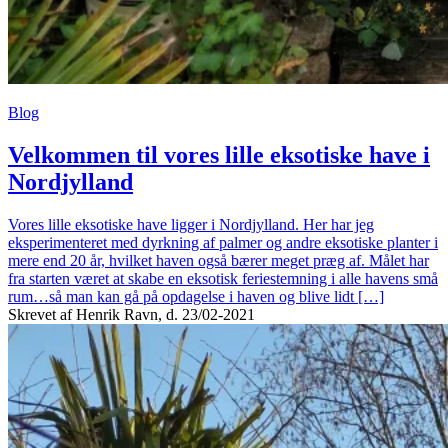
Blog
Velkommen til vores lille eksotiske have i
Nordjylland
Vores lille eksotiske have ligger i Nordjylland. Her har jeg
eksperimenteret med dyrkning af palmer og andre eksotiske planter i
mere end 20 år, hvilket haven også bærer meget præg af. Målet har
fra starten været at skabe en eksotisk feriestemning i alle havens små
rum…så man kan gå på opdagelse i haven og blive lidt […]
Skrevet af Henrik Ravn, d. 23/02-2021