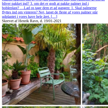
bliver pakket ind? 3. om det er godt at pakke palmer ind i
bobleplast? …Lad os tage dem et ad gangen: 1. Skal palmerne
flyttes ind om vinteren? Nej, langt de fleste af vores palmer står
udplantet i vores have hele året. […]
Skrevet af Henrik Ravn, d. 19/01-2021