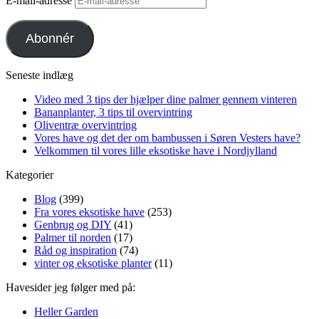
E-mail-adresse
Abonnér
Seneste indlæg
Video med 3 tips der hjælper dine palmer gennem vinteren
Bananplanter, 3 tips til overvintring
Oliventræ overvintring
Vores have og det der om bambussen i Søren Vesters have?
Velkommen til vores lille eksotiske have i Nordjylland
Kategorier
Blog
(399)
Fra vores eksotiske have
(253)
Genbrug og DIY
(41)
Palmer til norden
(17)
Råd og inspiration
(74)
vinter og eksotiske planter
(11)
Havesider jeg følger med på:
Heller Garden