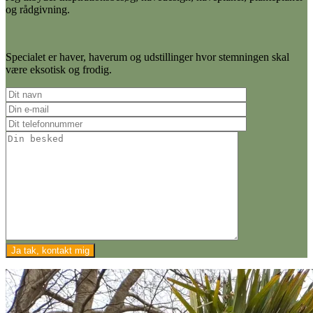
og rådgivning.
Specialet er haver, haverum og udstillinger hvor stemningen skal
være eksotisk og frodig.