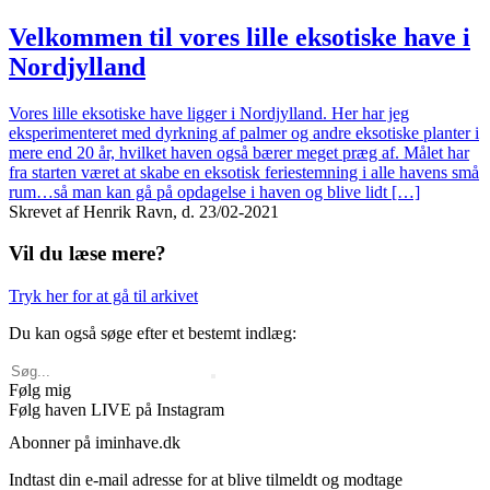
Velkommen til vores lille eksotiske have i
Nordjylland
Vores lille eksotiske have ligger i Nordjylland. Her har jeg
eksperimenteret med dyrkning af palmer og andre eksotiske planter i
mere end 20 år, hvilket haven også bærer meget præg af. Målet har
fra starten været at skabe en eksotisk feriestemning i alle havens små
rum…så man kan gå på opdagelse i haven og blive lidt […]
Skrevet af Henrik Ravn, d. 23/02-2021
Vil du læse mere?
Tryk her for at gå til arkivet
Du kan også søge efter et bestemt indlæg:
Følg mig
Følg haven LIVE på Instagram
Abonner på iminhave.dk
Indtast din e-mail adresse for at blive tilmeldt og modtage