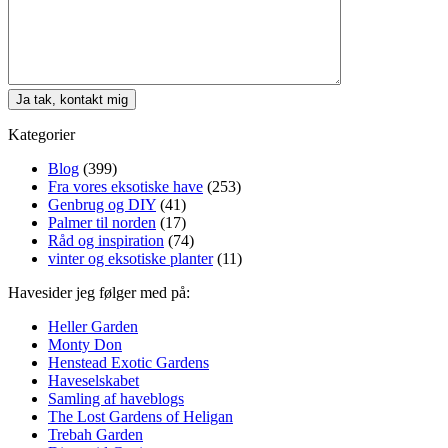
Kategorier
Blog
(399)
Fra vores eksotiske have
(253)
Genbrug og DIY
(41)
Palmer til norden
(17)
Råd og inspiration
(74)
vinter og eksotiske planter
(11)
Havesider jeg følger med på:
Heller Garden
Monty Don
Henstead Exotic Gardens
Haveselskabet
Samling af haveblogs
The Lost Gardens of Heligan
Trebah Garden