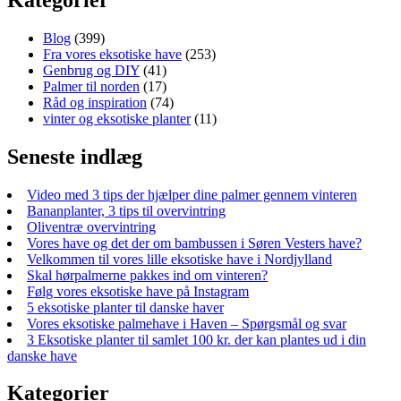
Blog
(399)
Fra vores eksotiske have
(253)
Genbrug og DIY
(41)
Palmer til norden
(17)
Råd og inspiration
(74)
vinter og eksotiske planter
(11)
Seneste indlæg
Video med 3 tips der hjælper dine palmer gennem vinteren
Bananplanter, 3 tips til overvintring
Oliventræ overvintring
Vores have og det der om bambussen i Søren Vesters have?
Velkommen til vores lille eksotiske have i Nordjylland
Skal hørpalmerne pakkes ind om vinteren?
Følg vores eksotiske have på Instagram
5 eksotiske planter til danske haver
Vores eksotiske palmehave i Haven – Spørgsmål og svar
3 Eksotiske planter til samlet 100 kr. der kan plantes ud i din
danske have
Kategorier