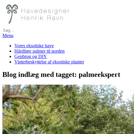
Menu
Primary
Vores eksotiske have
Hårdføre palmer til norden
Menu
Genbrug og DIY
Vinterbeskyttelse af eksotiske planter
Blog indlæg med tagget: palmeekspert