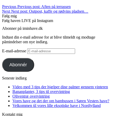
Previous
Previous post:
Aften på terrassen
Next
Next post:
Outpost, kaffe og rødvins pladsen…
Følg mig
Følg haven LIVE på Instagram
Abonner på iminhave.dk
Indtast din e-mail adresse for at blive tilmeldt og modtage
påmindelser om nye indlæg.
E-mail-adresse
Abonnér
Seneste indlæg
Video med 3 tips der hjælper dine palmer gennem vinteren
Bananplanter, 3 tips til overvintring
Oliventræ overvintring
Vores have og det der om bambussen i Søren Vesters have?
Velkommen til vores lille eksotiske have i Nordjylland
Kontakt mig