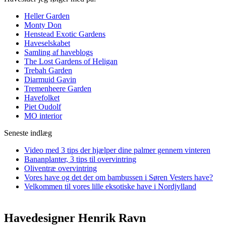
Heller Garden
Monty Don
Henstead Exotic Gardens
Haveselskabet
Samling af haveblogs
The Lost Gardens of Heligan
Trebah Garden
Diarmuid Gavin
Tremenheere Garden
Havefolket
Piet Oudolf
MO interior
Seneste indlæg
Video med 3 tips der hjælper dine palmer gennem vinteren
Bananplanter, 3 tips til overvintring
Oliventræ overvintring
Vores have og det der om bambussen i Søren Vesters have?
Velkommen til vores lille eksotiske have i Nordjylland
Havedesigner Henrik Ravn