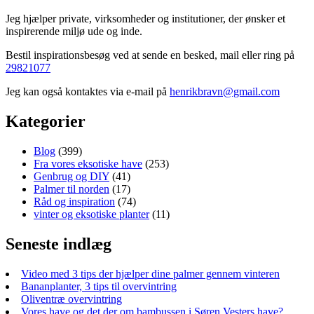
Jeg hjælper private, virksomheder og institutioner, der ønsker et
inspirerende miljø ude og inde.
Bestil inspirationsbesøg ved at sende en besked, mail eller ring på
29821077
Jeg kan også kontaktes via e-mail på
henrikbravn@gmail.com
Kategorier
Blog
(399)
Fra vores eksotiske have
(253)
Genbrug og DIY
(41)
Palmer til norden
(17)
Råd og inspiration
(74)
vinter og eksotiske planter
(11)
Seneste indlæg
Video med 3 tips der hjælper dine palmer gennem vinteren
Bananplanter, 3 tips til overvintring
Oliventræ overvintring
Vores have og det der om bambussen i Søren Vesters have?